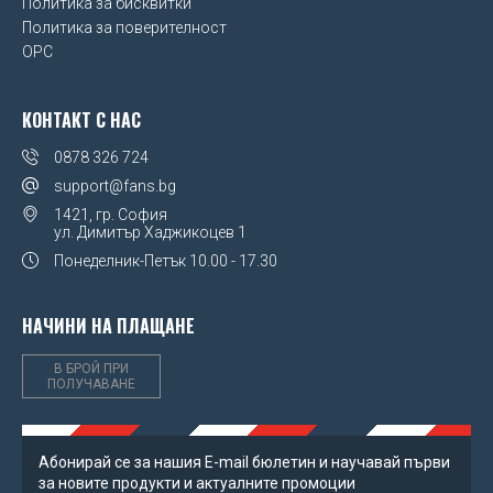
Политика за бисквитки
UEFA Euro 2020
Политика за поверителност
OPC
Wales FA
КОНТАКТ С НАС
Watford FC
0878 326 724
West Ham United FC
support@fans.bg
Wolverhampton Wanderers FC
1421, гр. София
ул. Димитър Хаджикоцев 1
Понеделник-Петък
10.00 - 17.30
НАЧИНИ НА ПЛАЩАНЕ
В БРОЙ ПРИ
ПОЛУЧАВАНЕ
Абонирай се за нашия Е-mail бюлетин и научавай първи
за новите продукти и актуалните промоции