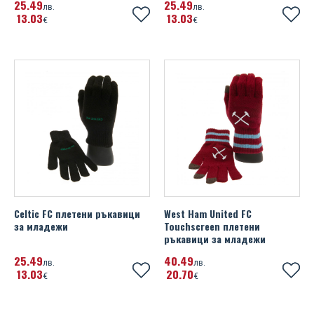
25
49
25
49
Portsmouth FC
лв.
лв.
13
03
13
03
Михаела Филева
€
€
Portugal
Устата
Rangers FC
Real Madrid FC
Scotland FA
Sheffield United FC
SL Benfica
Celtic FC плетени ръкавици
West Ham United FC
Spain
за младежи
Touchscreen плетени
ръкавици за младежи
SS Lazio
25
49
40
49
лв.
лв.
13
03
Tottenham Hotspur FC
20
70
€
€
UEFA Champions League