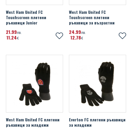
Super Mario
Placebo
Manchester City FC
West Ham United FC
West Ham United FC
The Lion King
Queen
Touchscreen плетени
Touchscreen плетени
ръкавици Junior
ръкавици за възрастни
Manchester United FC
Toy Story
Red Hot Chili Peppers
21
99
24
99
лв.
лв.
Millwall FC
11
24
12
78
€
Transformers
€
Run DMC
Miscellaneous
We Bare Bears
Slayer
Newcastle United FC
Winnie The Pooh
Slipknot
Northern Ireland FA
Taylor Swift
Norwich City FC
The Beatles
Nottingham Forest FC
The Rolling Stones
Paris Saint Germain FC
The Sex Pistols
West Ham United FC плетени
Everton FC плетени ръкавици
Poland
ръкавици за младежи
за младежи
Графа