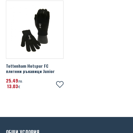
UEFA Euro 2020
Wales FA
Watford FC
West Ham United FC
Wolverhampton Wanderers FC
Tottenham Hotspur FC
плетени ръкавици Junior
25
49
лв.
13
03
€
ОБЩИ УСЛОВИЯ