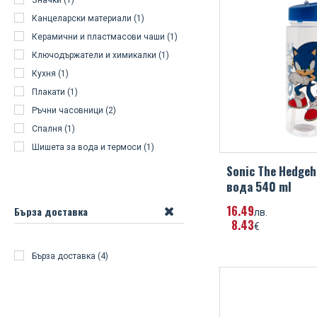
Значки (1)
Канцеларски материали (1)
Керамични и пластмасови чаши (1)
Ключодържатели и химикалки (1)
Кухня (1)
Плакати (1)
Ръчни часовници (2)
Спалня (1)
Шишета за вода и термоси (1)
Sonic The Hedge
вoда 540 ml
16
49
Бърза доставка
лв.
8
43
€
Бърза доставка (4)