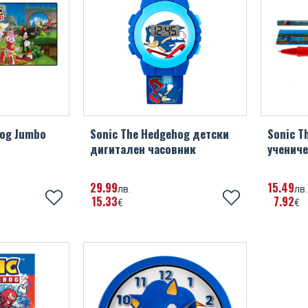
hog Jumbo
Sonic The Hedgehog детски
Sonic T
дигитален часовник
учениче
29
99
15
49
лв.
лв.
15
33
7
92
€
€