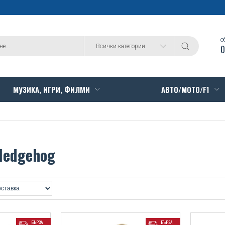
о
0
Всички категории
МУЗИКА, ИГРИ, ФИЛМИ
АВТО/МОТО/F1
Hedgehog
БЪРЗА
БЪРЗА