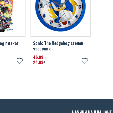
hog плакат
Sonic The Hedgehog стенен
часовник
46
99
лв.
24
03
€
НАЧИНИ НА ПЛАЩАНЕ