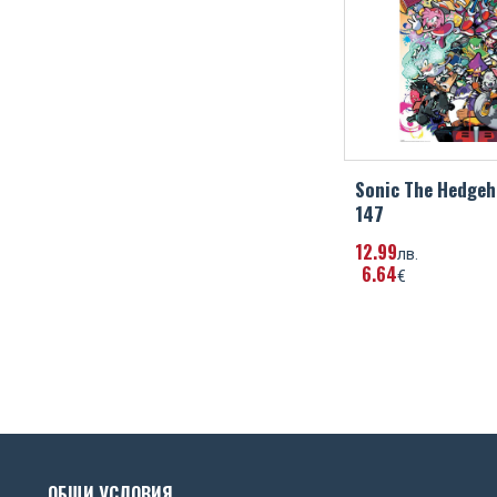
Sonic The Hedge
147
12
99
лв.
6
64
€
ОБЩИ УСЛОВИЯ