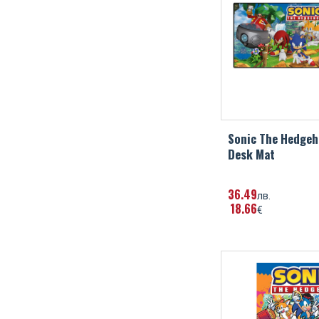
Sonic The Hedge
Desk Mat
36
49
лв.
18
66
€