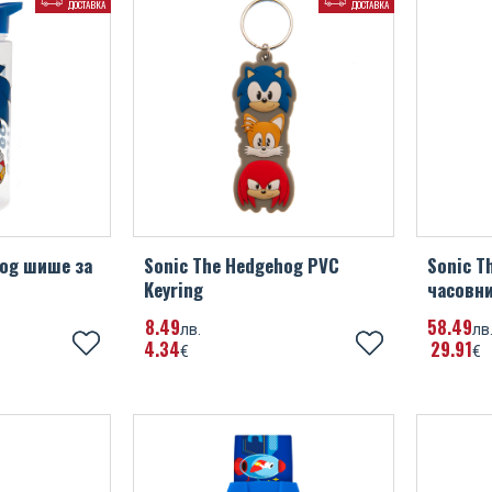
ДОСТАВКА
ДОСТАВКА
hog шише за
Sonic The Hedgehog PVC
Sonic T
Keyring
часовни
8
49
58
49
лв.
лв
4
34
29
91
€
€