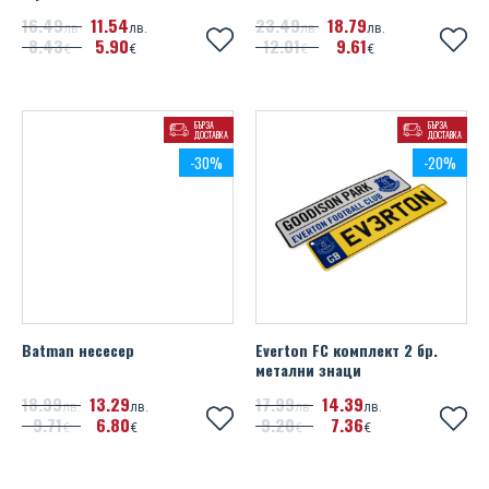
16
49
11
54
23
49
18
79
лв.
лв.
лв.
лв.
8
43
5
90
12
01
9
61
€
€
€
€
БЪРЗА
БЪРЗА
ДОСТАВКА
ДОСТАВКА
-30%
-20%
Batman несесер
Everton FC комплект 2 бр.
метални знаци
18
99
13
29
17
99
14
39
лв.
лв.
лв.
лв.
9
71
6
80
9
20
7
36
€
€
€
€