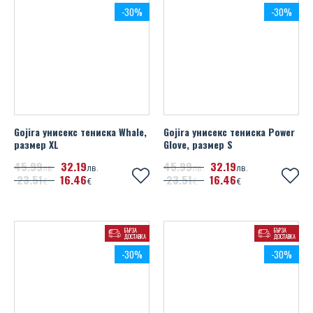
-30%
-30%
Gojira унисекс тениска Whale,
Gojira унисекс тениска Power
размер XL
Glove, размер S
45
99
32
19
45
99
32
19
лв.
лв.
лв.
лв.
23
51
16
46
23
51
16
46
€
€
€
€
БЪРЗА
БЪРЗА
ДОСТАВКА
ДОСТАВКА
-30%
-30%