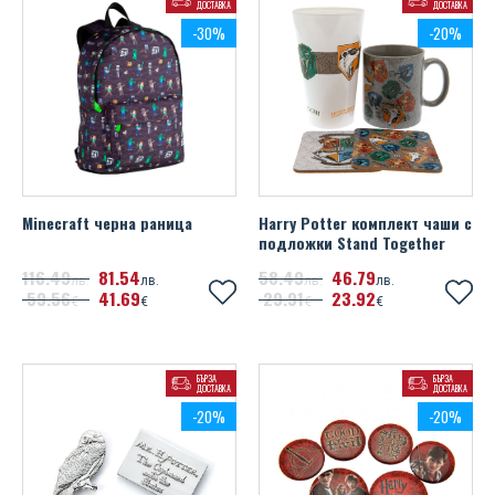
ДОСТАВКА
ДОСТАВКА
-30%
-20%
Minecraft черна раница
Harry Potter комплект чаши с
подложки Stand Together
116
49
81
54
58
49
46
79
лв.
лв.
лв.
лв.
59
56
41
69
29
91
23
92
€
€
€
€
БЪРЗА
БЪРЗА
ДОСТАВКА
ДОСТАВКА
-20%
-20%