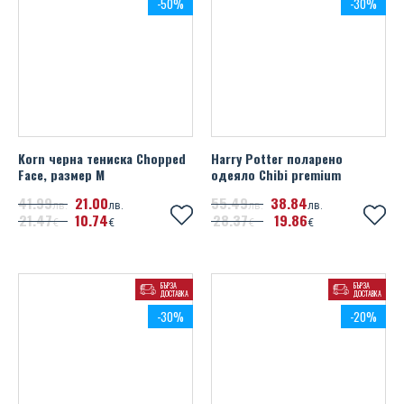
-50%
-30%
Korn черна тениска Chopped
Harry Potter поларено
Face, размер M
одеяло Chibi premium
41
99
21
00
55
49
38
84
лв.
лв.
лв.
лв.
21
47
10
74
28
37
19
86
€
€
€
€
БЪРЗА
БЪРЗА
ДОСТАВКА
ДОСТАВКА
-30%
-20%