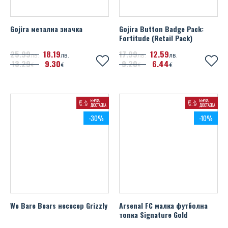
Gojira метална значка
Gojira Button Badge Pack:
Fortitude (Retail Pack)
25
99
18
19
17
99
12
59
лв.
лв.
лв.
лв.
13
29
9
30
9
20
6
44
€
€
€
€
БЪРЗА
БЪРЗА
ДОСТАВКА
ДОСТАВКА
-30%
-10%
We Bare Bears несесер Grizzly
Arsenal FC малка футболна
топка Signature Gold