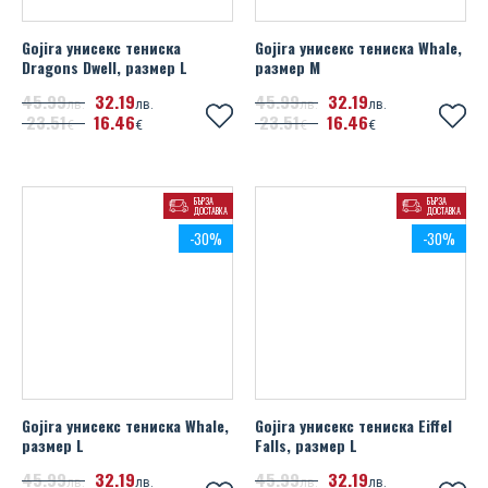
Gojira унисекс тениска
Gojira унисекс тениска Whale,
Dragons Dwell, размер L
размер M
45
99
32
19
45
99
32
19
лв.
лв.
лв.
лв.
23
51
16
46
23
51
16
46
€
€
€
€
БЪРЗА
БЪРЗА
ДОСТАВКА
ДОСТАВКА
-30%
-30%
Gojira унисекс тениска Whale,
Gojira унисекс тениска Eiffel
размер L
Falls, размер L
45
99
32
19
45
99
32
19
лв.
лв.
лв.
лв.