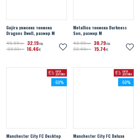
Gojira унисекс тениска
Metallica тениска Darkness
Dragons Dwell, размер M
Son, размер М
45
99
32
19
43
99
30
79
лв.
лв.
лв.
лв.
23
51
16
46
22
49
15
74
€
€
€
€
БЪРЗА
БЪРЗА
ДОСТАВКА
ДОСТАВКА
-50%
-50%
Manchester City FC Desktop
Manchester City FC Deluxe