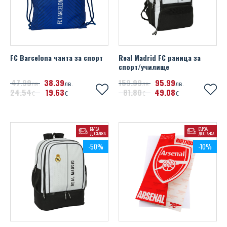
UEFA Euro 2020
Wales FA
Watford FC
FC Barcelona чанта за спорт
Real Madrid FC раница за
спорт/училище
West Ham United FC
47
99
38
39
159
99
95
99
лв.
лв.
лв.
лв.
24
54
19
63
81
80
49
08
€
€
€
€
Wolverhampton Wanderers FC
БЪРЗА
БЪРЗА
ДОСТАВКА
ДОСТАВКА
-50%
-10%