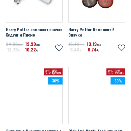
Harry Potter комплект значки
Harry Potter Комплект 6
Хедуиг и Писмо
Значки
24
99
19
99
16
49
13
19
лв.
лв.
лв.
лв.
12
78
10
22
8
43
6
74
€
€
€
€
БЪРЗА
БЪРЗА
ДОСТАВКА
ДОСТАВКА
-30%
-30%
Ливърпул Висулка верижка с
Rick And Morty Tech стикери