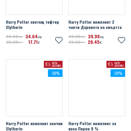
Harry Potter светещ тефтер
Harry Potter комплект 2
Slytherin
чанти Даровете на смъртта
49
49
34
64
49
99
39
99
лв.
лв.
лв.
лв.
25
30
17
71
25
56
20
45
€
€
€
€
БЪРЗА
БЪРЗА
ДОСТАВКА
ДОСТАВКА
-30%
-20%
Harry Potter комплект значки
Harry Potter комплект за
Slytherin
коса Перон 9 ¾