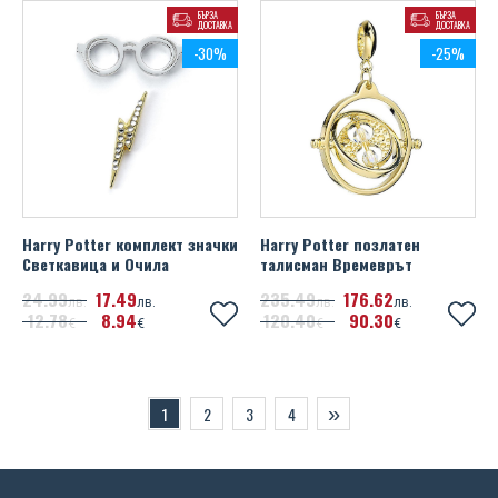
БЪРЗА
БЪРЗА
ДОСТАВКА
ДОСТАВКА
-30%
-25%
Harry Potter комплект значки
Harry Potter позлатен
Светкавица и Очила
талисман Времеврът
24
99
17
49
235
49
176
62
лв.
лв.
лв.
лв.
12
78
8
94
120
40
90
30
€
€
€
€
»
1
2
3
4