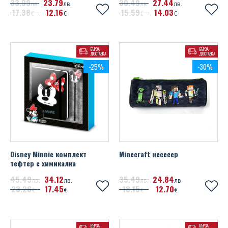
33
99
23
79
30
49
27
44
лв.
лв.
лв.
лв.
17
38
12
16
15
59
14
03
€
€
€
€
БЪРЗА
БЪРЗА
ДОСТАВКА
ДОСТАВКА
-25%
-30%
Disney Minnie комплект
Minecraft несесер
тефтeр с химикалка
45
49
34
12
35
49
24
84
лв.
лв.
лв.
лв.
23
26
17
45
18
15
12
70
€
€
€
€
БЪРЗА
БЪРЗА