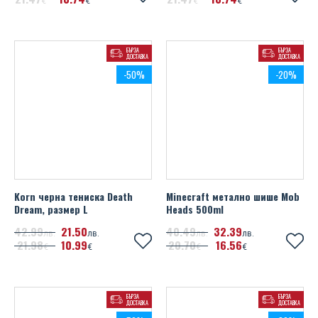
€
€
€
€
БЪРЗА
БЪРЗА
ДОСТАВКА
ДОСТАВКА
-50%
-20%
Korn черна тениска Death
Minecraft метално шише Mob
Dream, размер L
Heads 500ml
42
99
21
50
40
49
32
39
лв.
лв.
лв.
лв.
21
98
10
99
20
70
16
56
€
€
€
€
БЪРЗА
БЪРЗА
ДОСТАВКА
ДОСТАВКА