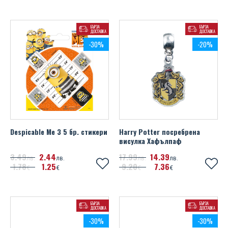
БЪРЗА
БЪРЗА
ДОСТАВКА
ДОСТАВКА
-30%
-20%
Despicable Me 3 5 бр. стикери
Harry Potter посребрена
висулка Хафълпаф
3
49
2
44
17
99
14
39
лв.
лв.
лв.
лв.
1
78
1
25
9
20
7
36
€
€
€
€
БЪРЗА
БЪРЗА
ДОСТАВКА
ДОСТАВКА
-30%
-30%