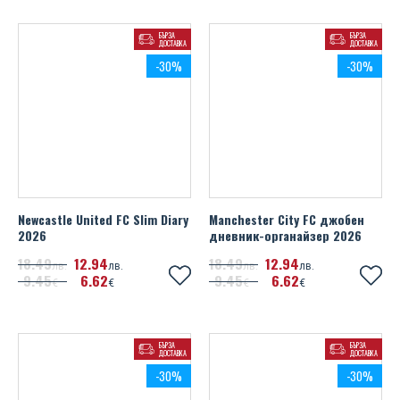
БЪРЗА
БЪРЗА
ДОСТАВКА
ДОСТАВКА
-30%
-30%
Newcastle United FC Slim Diary
Manchester City FC джобен
2026
дневник-органайзер 2026
18
49
12
94
18
49
12
94
лв.
лв.
лв.
лв.
9
45
6
62
9
45
6
62
€
€
€
€
БЪРЗА
БЪРЗА
ДОСТАВКА
ДОСТАВКА
-30%
-30%