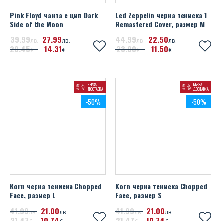
Pink Floyd чанта с цип Dark
Led Zeppelin черна тениска 1
Side of the Moon
Remastered Cover, размер M
39
99
27
99
44
99
22
50
лв.
лв.
лв.
лв.
20
45
14
31
23
00
11
50
€
€
€
€
БЪРЗА
БЪРЗА
ДОСТАВКА
ДОСТАВКА
-50%
-50%
Korn черна тениска Chopped
Korn черна тениска Chopped
Face, размер L
Face, размер S
41
99
21
00
41
99
21
00
лв.
лв.
лв.
лв.
21
47
10
74
21
47
10
74