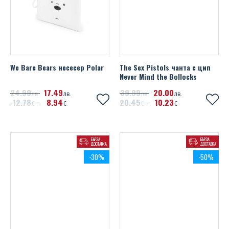
We Bare Bears несесер Polar
The Sex Pistols чанта с цип
Never Mind the Bollocks
24
99
17
49
39
99
20
00
лв.
лв.
лв.
лв.
12
78
8
94
20
45
10
23
€
€
€
€
БЪРЗА
БЪРЗА
ДОСТАВКА
ДОСТАВКА
-30%
-50%