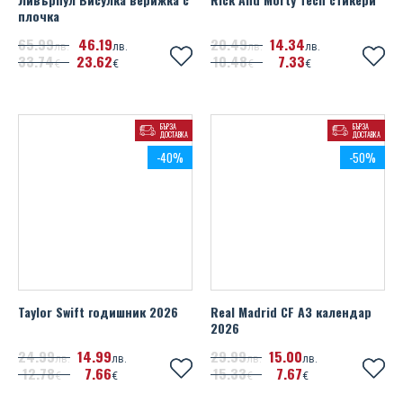
плочка
65
99
46
19
20
49
14
34
лв.
лв.
лв.
лв.
33
74
23
62
10
48
7
33
€
€
€
€
БЪРЗА
БЪРЗА
ДОСТАВКА
ДОСТАВКА
-40%
-50%
Taylor Swift годишник 2026
Real Madrid CF A3 календар
2026
24
99
14
99
29
99
15
00
лв.
лв.
лв.
лв.
12
78
7
66
15
33
7
67
€
€
€
€