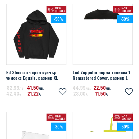
БЪРЗА
БЪРЗА
ДОСТАВКА
ДОСТАВКА
-50%
-50%
Ed Sheeran черен суичър
Led Zeppelin черна тениска 1
унисекс Equals, размер XL
Remastered Cover, размер L
82
99
41
50
44
99
22
50
лв.
лв.
лв.
лв.
42
43
21
22
23
00
11
50
€
€
€
€
БЪРЗА
БЪРЗА
ДОСТАВКА
ДОСТАВКА
-30%
-50%