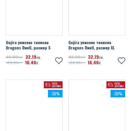
Gojira унисекс тениска
Gojira унисекс тениска
Dragons Dwell, размер S
Dragons Dwell, размер XL
45
99
32
19
45
99
32
19
лв.
лв.
лв.
лв.
23
51
16
46
23
51
16
46
€
€
€
€
БЪРЗА
БЪРЗА
ДОСТАВКА
ДОСТАВКА
-30%
-30%