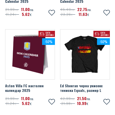
Calendar 2025
Calendar 2025
21
99
11
00
45
49
22
75
лв.
лв.
лв.
лв.
11
24
5
62
23
26
11
63
€
€
€
€
БЪРЗА
БЪРЗА
ДОСТАВКА
ДОСТАВКА
-50%
-50%
Aston Villa FC настолен
Ed Sheeran черна унисекс
календар 2025
тениска Equals, размер L
21
99
11
00
42
99
21
50
лв.
лв.
лв.
лв.
11
24
5
62
21
98
10
99
€
€
€
€