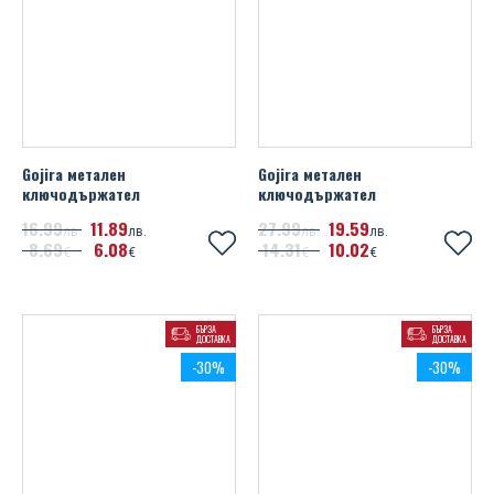
Gojira метален
Gojira метален
ключодържател
ключодържател
16
99
11
89
27
99
19
59
лв.
лв.
лв.
лв.
8
69
6
08
14
31
10
02
€
€
€
€
БЪРЗА
БЪРЗА
ДОСТАВКА
ДОСТАВКА
-30%
-30%