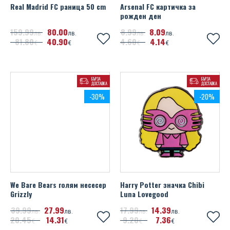
Real Madrid FC раница 50 cm
Arsenal FC картичка за
рожден ден
159
99
80
00
8
99
8
09
лв.
лв.
лв.
лв.
81
80
40
90
4
60
4
14
€
€
€
€
БЪРЗА
БЪРЗА
ДОСТАВКА
ДОСТАВКА
-30%
-20%
We Bare Bears голям несесер
Harry Potter значка Chibi
Grizzly
Luna Lovegood
39
99
27
99
17
99
14
39
лв.
лв.
лв.
лв.
20
45
14
31
9
20
7
36
€
€
€
€