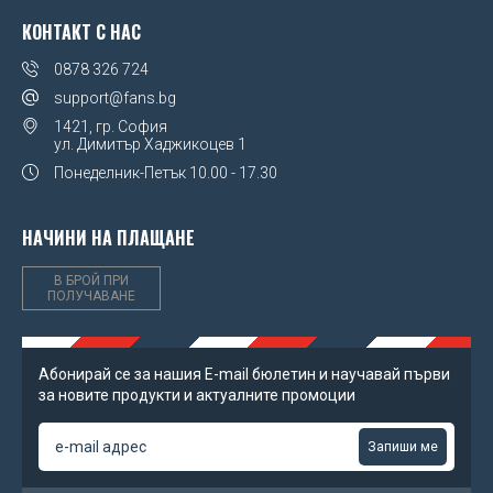
Portsmouth FC
КОНТАКТ С НАС
Михаела Филева
Portugal
0878 326 724
Устата
support@fans.bg
Rangers FC
1421, гр. София
ул. Димитър Хаджикоцев 1
Real Madrid FC
Понеделник-Петък
10.00 - 17.30
Scotland FA
НАЧИНИ НА ПЛАЩАНЕ
Sheffield United FC
В БРОЙ ПРИ
SL Benfica
ПОЛУЧАВАНЕ
Spain
Абонирай се за нашия Е-mail бюлетин и научавай първи
SS Lazio
за новите продукти и актуалните промоции
Tottenham Hotspur FC
Запиши ме
UEFA Champions League