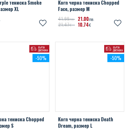
rple тениска Smoke
Korn черна тениска Chopped
размер XL
Face, размер M
UEFA Champions League
41
99
21
00
.
лв.
лв.
UEFA Euro 2020
21
47
10
74
€
€
Valencia CF
Wales FA
БЪРЗА
БЪРЗА
ДОСТАВКА
ДОСТАВКА
-50%
-50%
Watford FC
West Bromwich Albion FC
West Ham United FC
Wigan Athletic FC
Wolverhampton Wanderers FC
рна тениска Chopped
Korn черна тениска Death
азмер S
Dream, размер L