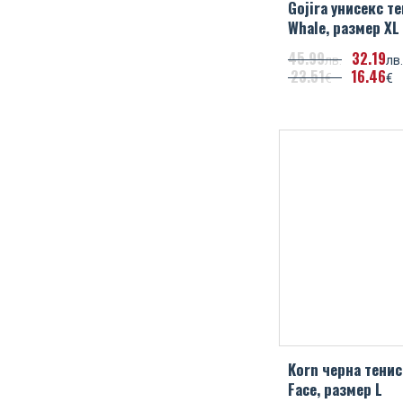
Gojira унисекс т
Whale, размер XL
45
99
32
19
лв.
лв.
23
51
16
46
€
€
Korn черна тени
Face, размер L