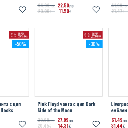
44
99
22
50
41
99
лв.
лв.
лв.
23
00
11
50
21
47
€
€
€
БЪРЗА
БЪРЗА
ДОСТАВКА
ДОСТАВКА
-50%
-30%
анта с цип
Pink Floyd чанта с цип Dark
Liverpo
ollocks
Side of the Moon
емблема
39
99
27
99
61
49
.
лв.
лв.
лв.
20
45
14
31
31
44
€
€
€