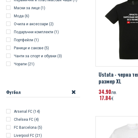
Керамични и пластмасови чаши (1)
Маски за лице (1)
Мода (6)
Очила и аксесоари (2)
Подаръчни комплекти (1)
Портфейли (1)
Раници и сакове (5)
Чанти за спорт и обувки (3)
Чорапи (21)
Ustata - черна те
размер XL
34
90
Футбол
лв.
17
84
€
Arsenal FC (14)
Chelsea FC (4)
FC Barcelona (5)
Liverpool FC (21)