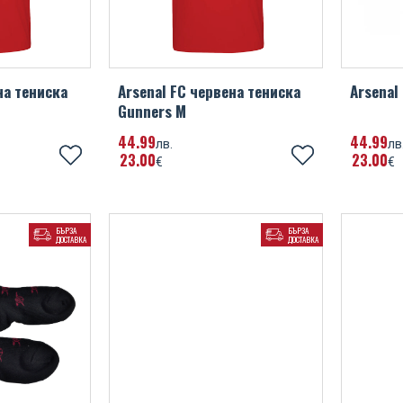
на тениска
Arsenal FC червена тениска
Arsenal
Gunners М
44
99
44
99
лв.
лв
23
00
23
00
€
€
БЪРЗА
БЪРЗА
ДОСТАВКА
ДОСТАВКА