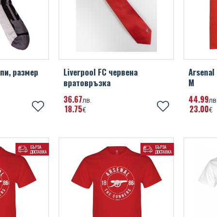
апи, размер
Liverpool FC червена
Arsenal
вратовръзка
M
36
67
44
99
лв.
лв
18
75
23
00
€
€
БЪРЗА
БЪРЗА
ДОСТАВКА
ДОСТАВКА