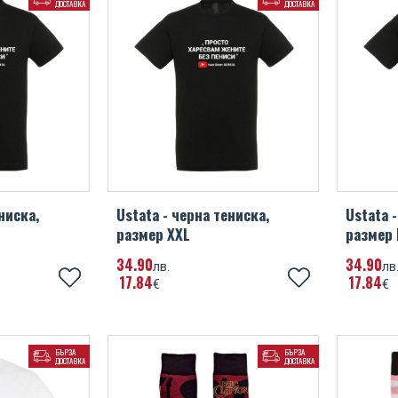
ДОСТАВКА
ДОСТАВКА
ниска,
Ustata - черна тениска,
Ustata 
размер XXL
размер 
34
90
34
90
лв.
лв
17
84
17
84
€
€
БЪРЗА
БЪРЗА
ДОСТАВКА
ДОСТАВКА