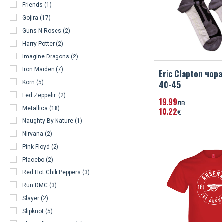
Friends (1)
Gojira (17)
Guns N Roses (2)
Harry Potter (2)
Imagine Dragons (2)
Iron Maiden (7)
Eric Clapton чор
40-45
Korn (5)
Led Zeppelin (2)
19
99
лв.
Metallica (18)
10
22
€
Naughty By Nature (1)
Nirvana (2)
Pink Floyd (2)
Placebo (2)
Red Hot Chili Peppers (3)
Run DMC (3)
Slayer (2)
Slipknot (5)