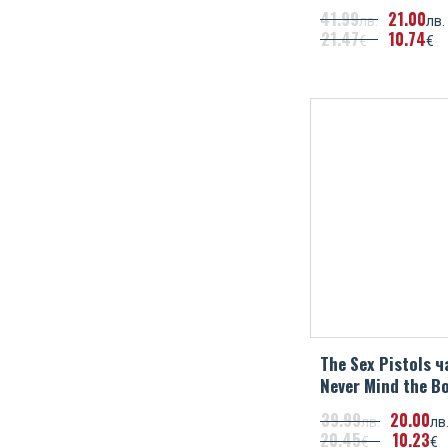
41
99
21
00
лв.
лв.
21
47
10
74
€
€
The Sex Pistols ч
Never Mind the B
39
99
20
00
лв.
лв
20
45
10
23
€
€