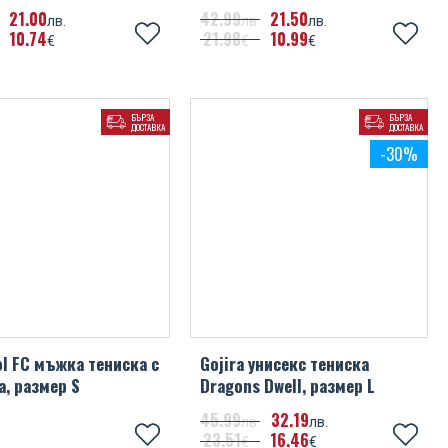
21
00
42
99
21
50
лв.
лв.
лв.
10
74
21
98
10
99
€
€
€
БЪРЗА
БЪРЗА
ДОСТАВКА
ДОСТАВКА
-30%
ol FC мъжка тениска с
Gojira унисекс тениска
, размер S
Dragons Dwell, размер L
45
99
32
19
лв.
лв.
23
51
16
46
€
€