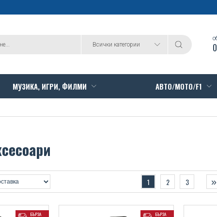
о
0
Всички категории
МУЗИКА, ИГРИ, ФИЛМИ
АВТО/МОТО/F1
ксесоари
»
1
2
3
БЪРЗА
БЪРЗА