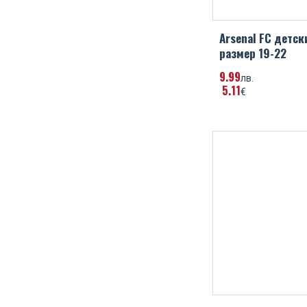
Arsenal FC детск
размер 19-22
9
99
лв.
5
11
€