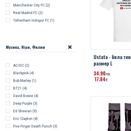
Manchester City FC (2)
Real Madrid FC (2)
Tottenham Hotspur FC (1)
Музика, Игри, Филми
Ustata - бяла тен
размер L
AC/DC (2)
34
90
Blackpink (4)
лв.
17
84
€
Bob Marley (1)
BT21 (4)
David Bowie (4)
Deep Purple (3)
Ed Sheeran (9)
Eric Clapton (4)
Five Finger Death Punch (3)