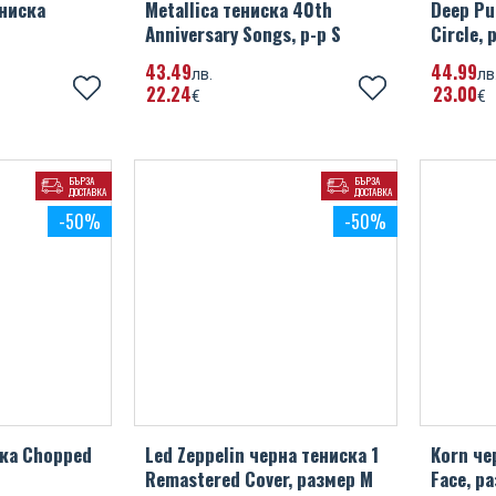
ениска
Metallica тениска 40th
Deep Pu
Anniversary Songs, р-р S
Circle, 
43
49
44
99
лв.
лв
22
24
23
00
€
€
БЪРЗА
БЪРЗА
ДОСТАВКА
ДОСТАВКА
-50%
-50%
ска Chopped
Led Zeppelin черна тениска 1
Korn че
Remastered Cover, размер M
Face, р