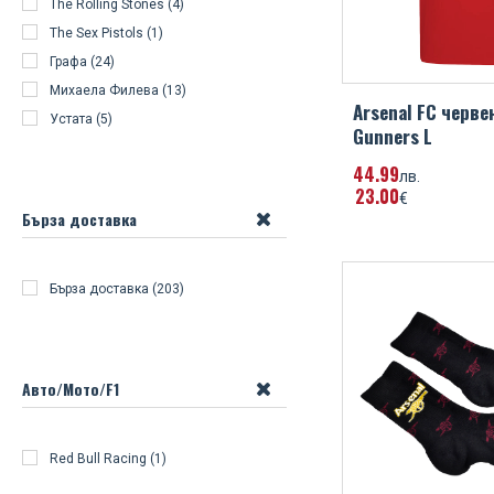
The Rolling Stones (4)
The Sex Pistols (1)
Графа (24)
Михаела Филева (13)
Arsenal FC черве
Устата (5)
Gunners L
44
99
лв.
23
00
€
Бърза доставка
Бърза доставка (203)
Авто/Мото/F1
Red Bull Racing (1)