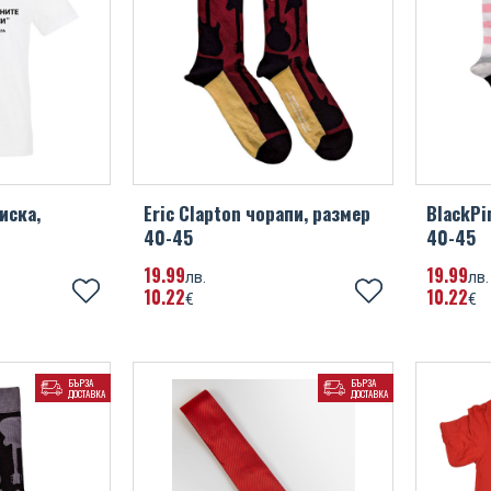
иска,
Eric Clapton чорапи, размер
BlackPi
40-45
40-45
19
99
19
99
лв.
лв.
10
22
10
22
€
€
БЪРЗА
БЪРЗА
ДОСТАВКА
ДОСТАВКА