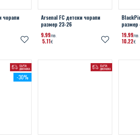
и чорапи
Arsenal FC детски чорапи
BlackPi
размер 23-26
размер
9
99
19
99
лв.
лв.
5
11
10
22
€
€
БЪРЗА
БЪРЗА
ДОСТАВКА
ДОСТАВКА
-30%