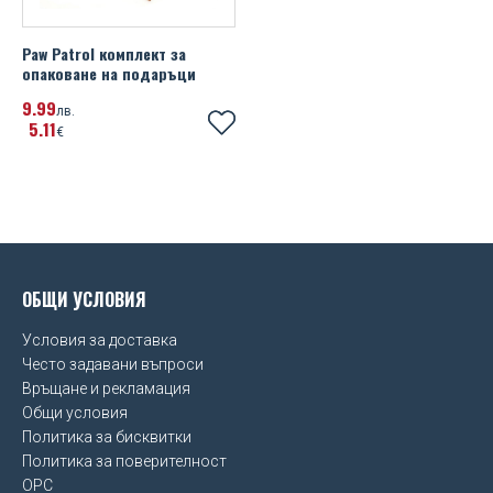
Paw Patrol комплект за
опаковане на подаръци
9
99
лв.
5
11
€
ОБЩИ УСЛОВИЯ
Условия за доставка
Често задавани въпроси
Връщане и рекламация
Общи условия
Политика за бисквитки
Политика за поверителност
OPC