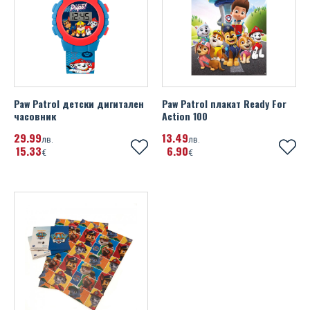
UEFA Euro 2020
Wales FA
Watford FC
Paw Patrol детски дигитален
Paw Patrol плакат Ready For
West Ham United FC
часовник
Action 100
Wolverhampton Wanderers FC
29
99
13
49
лв.
лв.
15
33
6
90
€
€