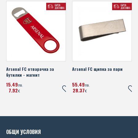
Portsmouth FC
БЪРЗА
БЪРЗА
Михаела Филева
ДОСТАВКА
ДОСТАВКА
Portugal
Устата
Rangers FC
Real Madrid FC
Scotland FA
Sheffield United FC
Arsenal FC отварачка за
Arsenal FC щипка за пари
бутилки - магнит
SL Benfica
15
49
55
49
лв.
лв.
7
92
28
37
€
€
Spain
SS Lazio
Tottenham Hotspur FC
ОБЩИ УСЛОВИЯ
UEFA Champions League