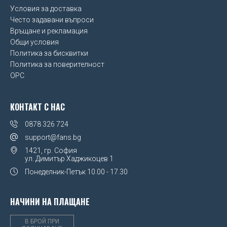
Условия за доставка
UEFA Euro 2020
Често задавани въпроси
Връщане и рекламация
Wales FA
Общи условия
Политика за бисквитки
Watford FC
Политика за поверителност
OPC
West Ham United FC
Wolverhampton Wanderers FC
КОНТАКТ С НАС
0878 326 724
support@fans.bg
1421, гр. София
ул. Димитър Хаджикоцев 1
Понеделник-Петък
10.00 - 17.30
НАЧИНИ НА ПЛАЩАНЕ
В БРОЙ ПРИ