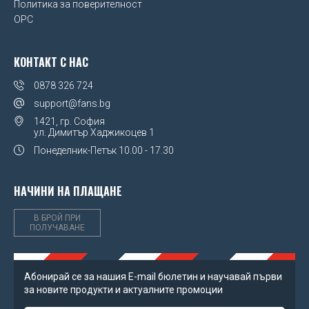
Политика за поверителност
UEFA Euro 2020
OPC
Wales FA
КОНТАКТ С НАС
Watford FC
0878 326 724
West Ham United FC
support@fans.bg
1421, гр. София
Wolverhampton Wanderers FC
ул. Димитър Хаджикоцев 1
Понеделник-Петък
10.00 - 17.30
НАЧИНИ НА ПЛАЩАНЕ
В БРОЙ ПРИ
ПОЛУЧАВАНЕ
Абонирай се за нашия Е-mail бюлетин и научавай първи
за новите продукти и актуалните промоции