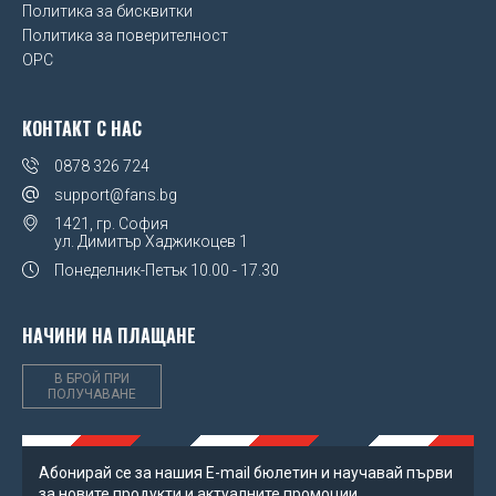
Политика за бисквитки
UEFA Euro 2020
Политика за поверителност
OPC
Wales FA
Watford FC
КОНТАКТ С НАС
West Ham United FC
0878 326 724
support@fans.bg
Wolverhampton Wanderers FC
1421, гр. София
ул. Димитър Хаджикоцев 1
Понеделник-Петък
10.00 - 17.30
НАЧИНИ НА ПЛАЩАНЕ
В БРОЙ ПРИ
ПОЛУЧАВАНЕ
Абонирай се за нашия Е-mail бюлетин и научавай първи
за новите продукти и актуалните промоции