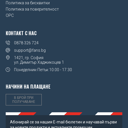
Политика за бисквитки
UEFA Euro 2020
Политика за поверителност
OPC
Wales FA
Watford FC
КОНТАКТ С НАС
West Ham United FC
0878 326 724
support@fans.bg
Wolverhampton Wanderers FC
1421, гр. София
ул. Димитър Хаджикоцев 1
Понеделник-Петък
10.00 - 17.30
НАЧИНИ НА ПЛАЩАНЕ
В БРОЙ ПРИ
ПОЛУЧАВАНЕ
Абонирай се за нашия Е-mail бюлетин и научавай първи
за новите продукти и актуалните промоции